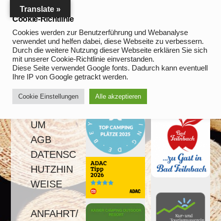
Skip
Translate »
to
Cookie-Richtlinie
CONTENTS
content
Cookies werden zur Benutzerführung und Webanalyse
verwendet und helfen dabei, diese Webseite zu verbessern.
Durch die weitere Nutzung dieser Webseite erklären Sie sich
mit unserer Cookie-Richtlinie einverstanden.
Diese Seite verwendet Google fonts. Dadurch kann eventuell
Ihre IP von Google getrackt werden.
Cookie Einstellungen
Alle akzeptieren
IMPRESS
UM
AGB
DATENSC
HUTZHIN
WEISE
ANFAHRT/